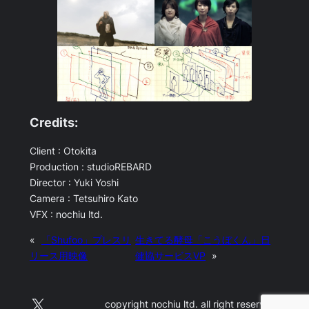
Credits:
Client : Otokita
Production : studioREBARD
Director : Yuki Yoshi
Camera : Tetsuhiro Kato
VFX : nochiu ltd.
«
「Shufoo」プレスリ
生きてる酵母「こうぼくん」日
リース用映像
健協サービスVP
»
X
copyright nochiu ltd. all right reserved.