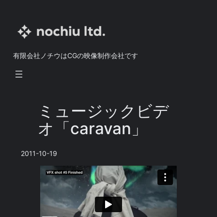
内
容
を
ス
有限会社ノチウはCGの映像制作会社です
キ
ッ
プ
ミュージックビデ
オ「caravan」
2011-10-19